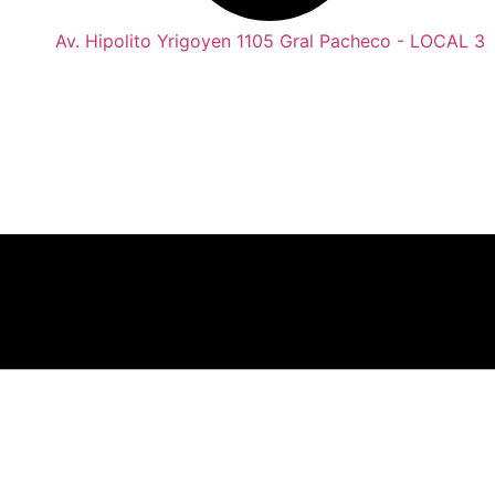
Av. Hipolito Yrigoyen 1105 Gral Pacheco - LOCAL 3