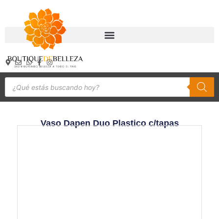
Vaso Dapen Duo Plastico c/tapas